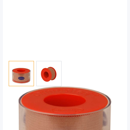
View larger image
View larger image
Omniplast
Omniplast 5 m x 2,5 cm - hautfarbenes
Fixierpflaster / 1 Rolle
PZN: 11163314 / Diashop.de Kat.-Nr.
111141
Lieferzeit 3-7 Werktage