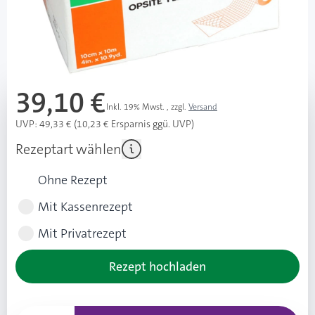
sehr flexibel und dehnbar
Mehr über das Produkt
39,10 €
Inkl. 19% Mwst.
,
zzgl.
Versand
UVP: 49,33 € (10,23 € Ersparnis ggü. UVP)
Rezeptart wählen
Ohne Rezept
Mit Kassenrezept
Mit Privatrezept
Rezept hochladen