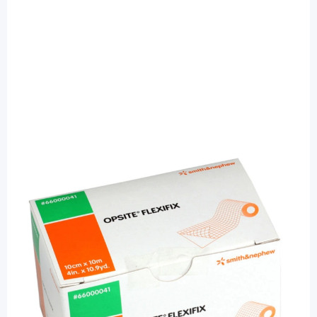
OpSite
Opsite Flexifix 10 cm x 10 m -
Transparente Folienrolle / 1 Stück
PZN: 07478029 / Diashop.de Kat.-Nr.
110744
sofort verfügbar
Lieferzeit 1-3 Werktage
Besonderheiten
wasserdicht und atmungsaktiv