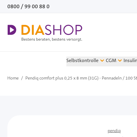
Direkt zum Inhalt
0800 / 99 00 88 0
Selbstkontrolle
CGM
Insuli
Home
/
Pendiq comfort plus 0,25 x 8 mm (31G) - Pennadeln / 100 S
pendiq