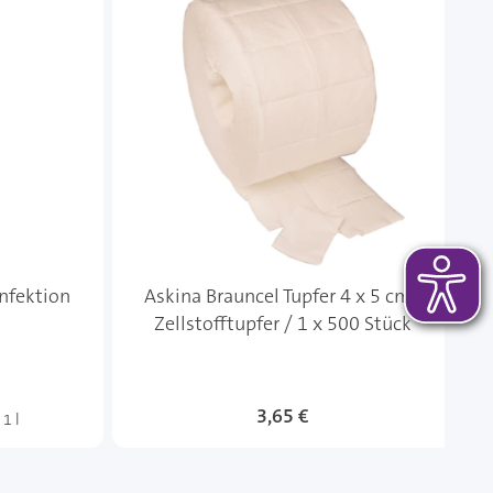
nfektion
Askina Brauncel Tupfer 4 x 5 cm -
Zellstofftupfer / 1 x 500 Stück
3,65 €
 1 l