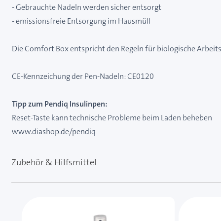
- Gebrauchte Nadeln werden sicher entsorgt
- emissionsfreie Entsorgung im Hausmüll
Die Comfort Box entspricht den Regeln für biologische Arbei
CE-Kennzeichung der Pen-Nadeln: CE0120
Tipp zum Pendiq Insulinpen:
Reset-Taste kann technische Probleme beim Laden beheben
www.diashop.de/pendiq
Zubehör & Hilfsmittel
Mit der Tabulatortaste können Sie durch die Element
Clicken, um das Karussell zu überspringen