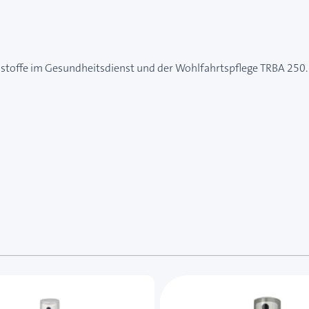
tsstoffe im Gesundheitsdienst und der Wohlfahrtspflege TRBA 250.
e des Karussells navigieren. Mit den Skip-Links können Sie