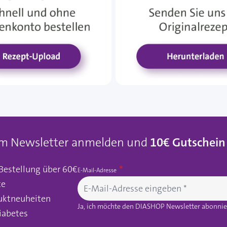
um Newsletter anmelden und
10€ Gutschein
 Bestellung über 60€
E-Mail-Adresse
te
uktneuheiten
Ja, ich möchte den DIASHOP Newsletter abonnier
iabetes