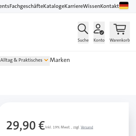
ents
Fachgeschäfte
Kataloge
Karriere
Wissen
Kontakt
Suche
Konto
Warenkorb
Marken
Alltag & Praktisches
29,90 €
Inkl. 19% Mwst.
,
zzgl.
Versand