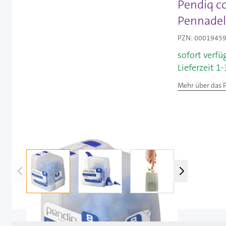
Pendiq co
Pennadel
PZN: 00019459 
sofort verfü
Lieferzeit 1
Mehr über das 
View larger image
View larger image
View larger image
View 