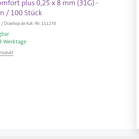
mfort plus 0,25 x 8 mm (31G) -
n / 100 Stück
/ Diashop.de Kat.-Nr.
111270
gbar
-3 Werktage
Produkt
larger image