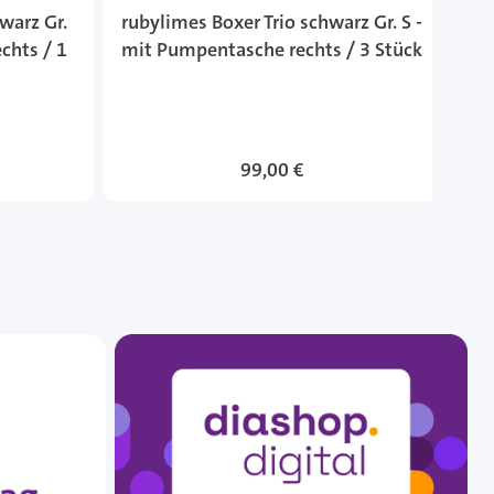
warz Gr.
rubylimes Boxer Trio schwarz Gr. S -
ru
chts / 1
mit Pumpentasche rechts / 3 Stück
99,00 €