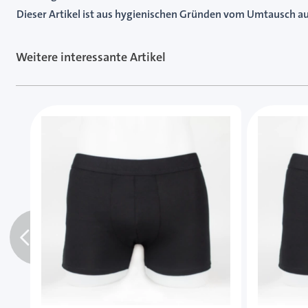
Dieser Artikel ist aus hygienischen Gründen vom Umtausch a
Weitere interessante Artikel
Mit der Tabulatortaste können Sie durch die Element
Clicken, um das Karussell zu überspringen
Clicken, um zur Karussell-Navigation zu gelangen