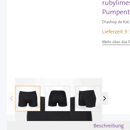
rubylimes
Pumpenta
Diashop.de Kat.
Lieferzeit 3
Mehr über das 
View larger image
View larger image
View larger image
View 
Beschreibung