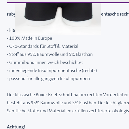
rubylimes Boxer Brief schwarz Gr. M - mit Pumpentasche recht
- klassischer Boxer Brief Schnitt
- 100% Made in Europe
- Öko-Standards für Stoff & Material
- Stoff aus 95% Baumwolle und 5% Elasthan
- Gummibund innen weich beschichtet
- innenliegende Insulinpumpentasche (rechts)
- passend für alle gängigen Insulinpumpen
Der klassische Boxer Brief Schnitt hat im rechten Vorderteil 
besteht aus 95% Baumwolle und 5% Elasthan. Der leicht glän
Sämtliche Stoffe und Materialien erfüllen zertifizierte ökologi
Achtung!