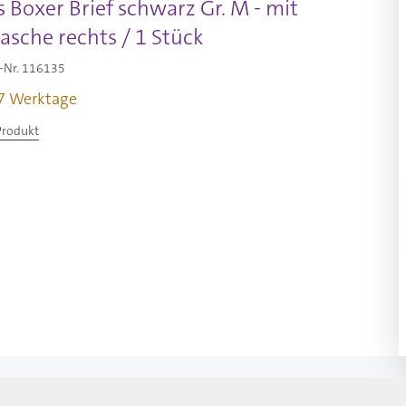
 Boxer Brief schwarz Gr. M - mit
sche rechts / 1 Stück
-Nr.
116135
-7 Werktage
Produkt
larger image
View larger image