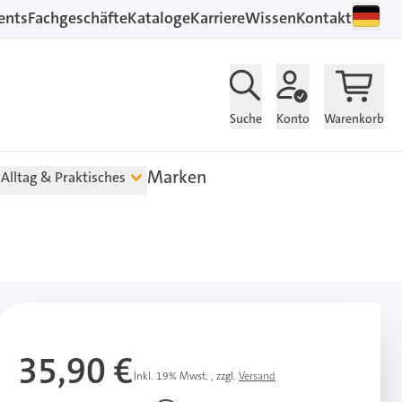
ents
Fachgeschäfte
Kataloge
Karriere
Wissen
Kontakt
Suche
Konto
Warenkorb
Marken
Alltag & Praktisches
35,90 €
Inkl. 19% Mwst.
,
zzgl.
Versand