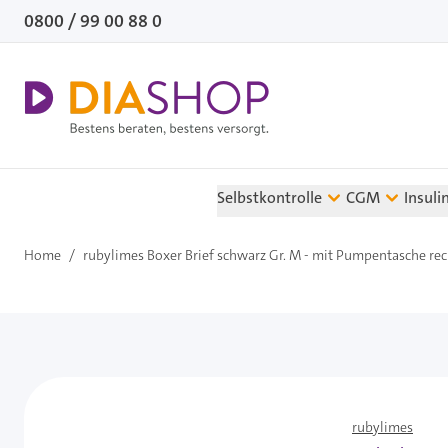
Direkt zum Inhalt
0800 / 99 00 88 0
Selbstkontrolle
CGM
Insuli
Home
/
rubylimes Boxer Brief schwarz Gr. M - mit Pumpentasche rech
rubylimes