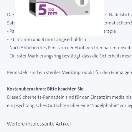
Die Sicherheitslösung für Alten- und Pflegeheime - Nadelstich
SafeAssist ist eine Sicherheits-Pen-Nadel mit automatischem 
- Passt auf alle gängigen Pens für die Diabetestherapie
- Ist in 5 mm und 8 mm Länge erhältlich
- Nach Abheben des Pens von der Haut wird der patientenseitig
- Ein roter Markierungsring bestätigt, dass die Sicherheitsme
Pennadeln sind ein steriles Medizinprodukt für den Einmalge
Kostenübernahme: Bitte beachten Sie
Diese Sicherheits-Pennadeln sind für den Einsatz im medizini
ein psychologisches Gutachten über eine "Nadelphobie" vorlie
Weitere interessante Artikel