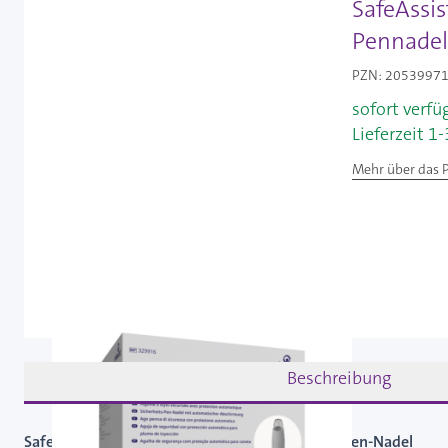
SafeAssi
Pennadel
PZN: 20539971 
sofort verfü
Lieferzeit 1
Mehr über das 
Beschreibung
SafeAssist 0,30mm (30G) x 5mm - Sicherheits-Pen-Nadel