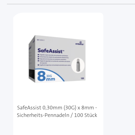
Mit der Tabulatortaste können Sie durch die Element
Clicken, um das Karussell zu überspringen
SafeAssist 0,30mm (30G) x 8mm -
Sicherheits-Pennadeln / 100 Stück