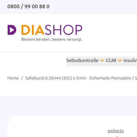
Direkt zum Inhalt
0800 / 99 00 88 0
Selbstkontrolle
CGM
Insuli
Home
/
SafeAssist 0,30mm (30G) x 5mm - Sicherheits-Pennadeln / 
embecta