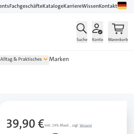
ents
Fachgeschäfte
Kataloge
Karriere
Wissen
Kontakt
Suche
Konto
Warenkorb
Marken
Alltag & Praktisches
39,90 €
Inkl. 19% Mwst.
,
zzgl.
Versand