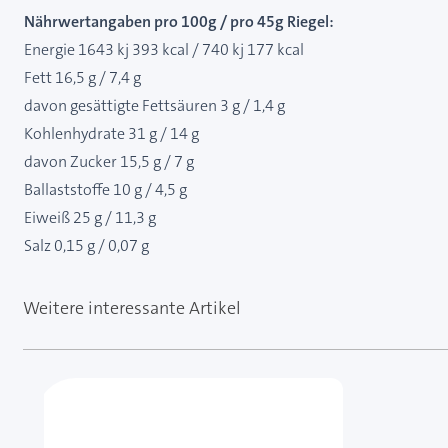
Nährwertangaben pro 100g / pro 45g Riegel:
Energie 1643 kj 393 kcal / 740 kj 177 kcal
Fett 16,5 g / 7,4 g
davon gesättigte Fettsäuren 3 g / 1,4 g
Kohlenhydrate 31 g / 14 g
davon Zucker 15,5 g / 7 g
Ballaststoffe 10 g / 4,5 g
Eiweiß 25 g / 11,3 g
Salz 0,15 g / 0,07 g
Weitere interessante Artikel
Mit der Tabulatortaste können Sie durch die Element
Clicken, um das Karussell zu überspringen