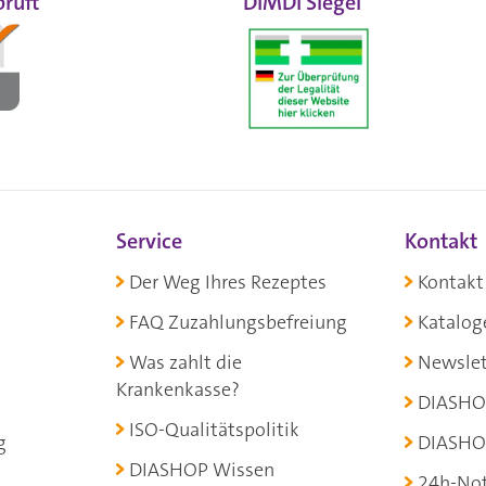
rüft
DIMDI Siegel
Service
Kontakt
Der Weg Ihres Rezeptes
Kontakt
FAQ Zuzahlungsbefreiung
Katalog
Was zahlt die
Newslet
Krankenkasse?
DIASHO
ISO-Qualitätspolitik
g
DIASHO
DIASHOP Wissen
24h-Not