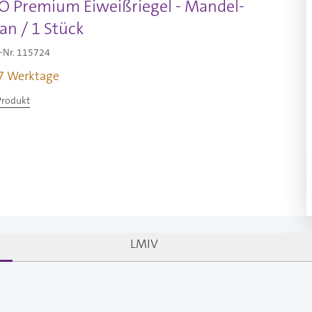
 Premium Eiweißriegel - Mandel-
an / 1 Stück
-Nr.
115724
-7 Werktage
Produkt
LMIV