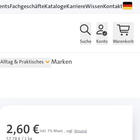
ents
Fachgeschäfte
Kataloge
Karriere
Wissen
Kontakt
Suche
Konto
Warenkorb
Marken
Alltag & Praktisches
2,60 €
Inkl. 7% Mwst.
,
zzgl.
Versand
57,78 € / 1 kg