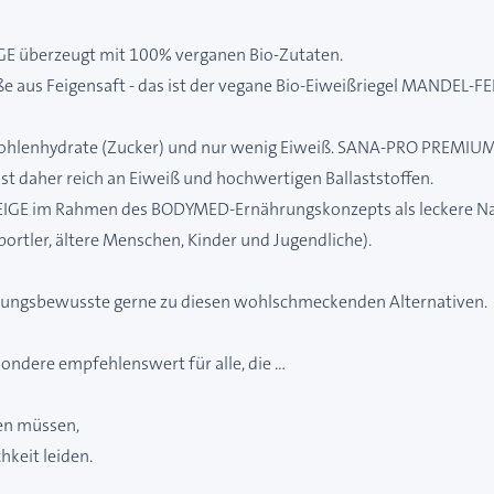
 überzeugt mit 100% verganen Bio-Zutaten.
e aus Feigensaft - das ist der vegane Bio-Eiweißriegel MANDEL-FE
 Kohlenhydrate (Zucker) und nur wenig Eiweiß. SANA-PRO PREMI
t daher reich an Eiweiß und hochwertigen Ballaststoffen.
 im Rahmen des BODYMED-Ernährungskonzepts als leckere Nachs
Sportler, ältere Menschen, Kinder und Jugendliche).
ährungsbewusste gerne zu diesen wohlschmeckenden Alternativen.
dere empfehlenswert für alle, die …
ten müssen,
hkeit leiden.