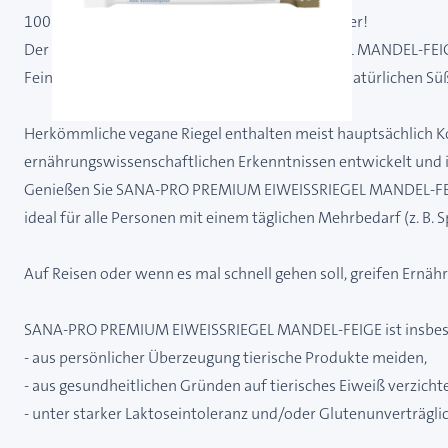
100 % veganer Bio-Genuss – zum Anbeißen lecker!
Der vegane SANA-PRO PREMIUM EIWEISSRIEGEL MANDEL-FEIGE
Feine Mandeln, Nüsse und Kürbiskerne mit der natürlichen Süß
Herkömmliche vegane Riegel enthalten meist hauptsächlich
ernährungswissenschaftlichen Erkenntnissen entwickelt und is
Genießen Sie SANA-PRO PREMIUM EIWEISSRIEGEL MANDEL-FEIGE
ideal für alle Personen mit einem täglichen Mehrbedarf (z. B. 
Auf Reisen oder wenn es mal schnell gehen soll, greifen Ern
SANA-PRO PREMIUM EIWEISSRIEGEL MANDEL-FEIGE ist insbeson
- aus persönlicher Überzeugung tierische Produkte meiden,
- aus gesundheitlichen Gründen auf tierisches Eiweiß verzich
- unter starker Laktoseintoleranz und/oder Glutenunverträglic