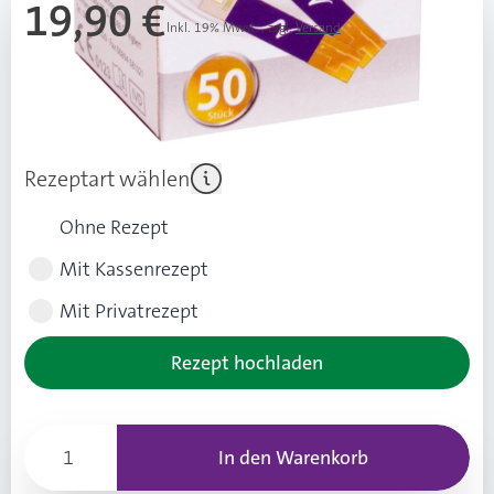
19,90 €
Inkl. 19% Mwst.
,
zzgl.
Versand
UVP: 24,80 € (4,90 € Ersparnis ggü. UVP)
Ab 3 Stk.
19,40 €
(0,50 € Ersparnis pro Stk.)
Rezeptart wählen
Ohne Rezept
Mit Kassenrezept
Mit Privatrezept
Rezept hochladen
In den Warenkorb