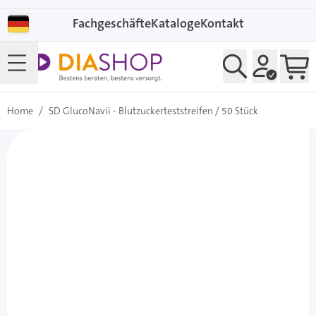
Direkt zum Inhalt
Fachgeschäfte
Kataloge
Kontakt
Home
/
SD GlucoNavii - Blutzuckerteststreifen / 50 Stück