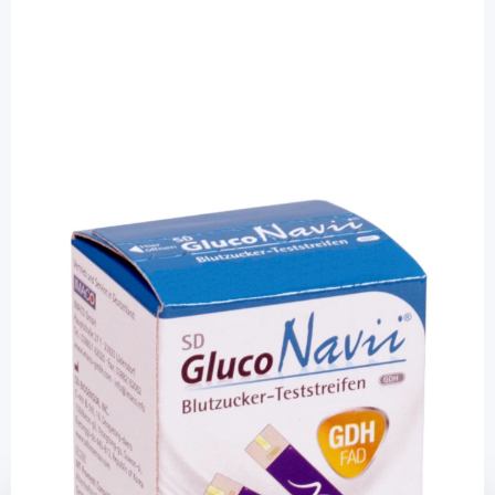
GlucoNavii
SD GlucoNavii - Blutzuckerteststreifen /
50 Stück
PZN: 10385633 / Diashop.de Kat.-Nr.
112003
sofort verfügbar
Lieferzeit 1-3 Werktage
Mehr über das Produkt