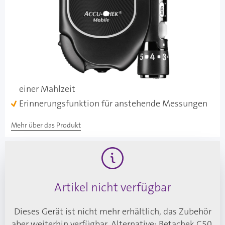
Besonderheiten
50 Tests am laufenden Band durch die integrierte
Testkassette
Kein Hantieren mit einzelnen Teststreifen und
Lanzetten
Markierungsfunktion für Messungen vor und nach
einer Mahlzeit
Erinnerungsfunktion für anstehende Messungen
Mehr über das Produkt
Artikel nicht verfügbar
Dieses Gerät ist nicht mehr erhältlich, das Zubehör
aber weiterhin verfügbar. Alternative:
Betachek C50
,