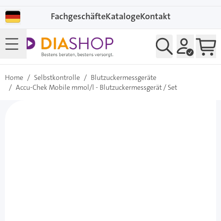
Direkt zum Inhalt
Fachgeschäfte
Kataloge
Kontakt
Home
/
Selbstkontrolle
/
Blutzuckermessgeräte
/
Accu-Chek Mobile mmol/l - Blutzuckermessgerät / Set