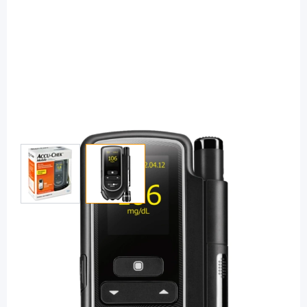
View larger image
View larger image
Accu-Chek
Accu-Chek Mobile mmol/l -
Blutzuckermessgerät / Set
PZN: 09233220 / Diashop.de Kat.-Nr.
110718