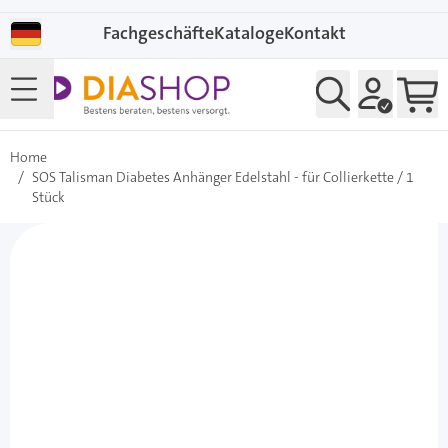
Direkt zum Inhalt
Fachgeschäfte
Kataloge
Kontakt
Home
/
SOS Talisman Diabetes Anhänger Edelstahl - für Collierkette / 1
Stück