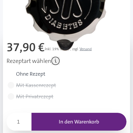
sofort verfügbar
Lieferzeit 1-3 Werktage
Mehr über das Produkt
37,90 €
Inkl. 19% Mwst.
,
zzgl.
Versand
Rezeptart wählen
Ohne Rezept
Mit Kassenrezept
Mit Privatrezept
In den Warenkorb