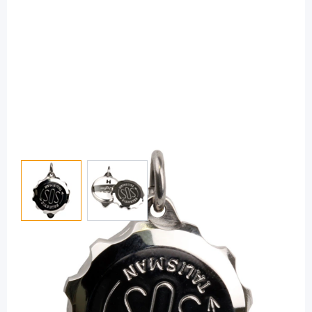
View larger image
View larger image
SOS-Talisman
SOS Talisman Diabetes Anhänger
Edelstahl - für Collierkette / 1 Stück
Diashop.de Kat.-Nr.
110654