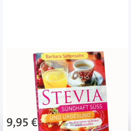
Stevia - Sündhaft süß und urgesund / 1
Buch
Diashop.de Kat.-Nr.
110802
Lieferzeit 3-7 Werktage
Mehr über das Produkt
9,95 €
Inkl. 7% Mwst.
,
zzgl.
Versand