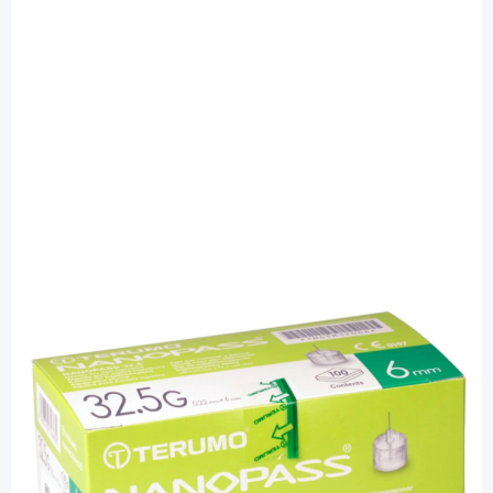
Terumo
Terumo Nanopass 32.5 Pen-Nadel 0,22 x
6 mm - Penkanüle / 100 Stück
PZN: 10022422 / Diashop.de Kat.-Nr.
111552
sofort verfügbar
Lieferzeit 1-3 Werktage
Mehr über das Produkt