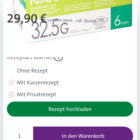
29,90 €
Inkl. 19% Mwst.
,
zzgl.
Versand
Ab 2 Stk.
28,90 €
(1,00 € Ersparnis pro Stk.)
Rezeptart wählen
Ohne Rezept
Mit Kassenrezept
Mit Privatrezept
Rezept hochladen
In den Warenkorb