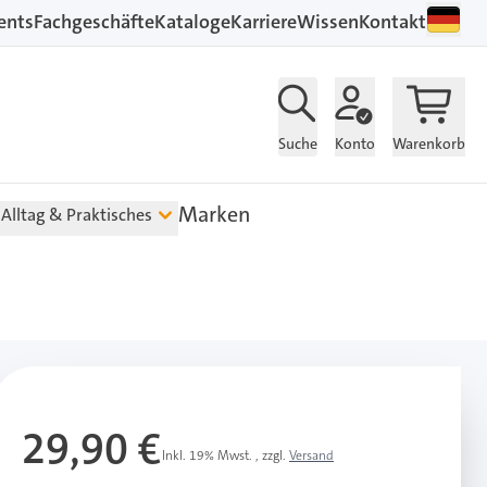
ents
Fachgeschäfte
Kataloge
Karriere
Wissen
Kontakt
Suche
Konto
Warenkorb
Marken
Alltag & Praktisches
29,90 €
Inkl. 19% Mwst.
,
zzgl.
Versand