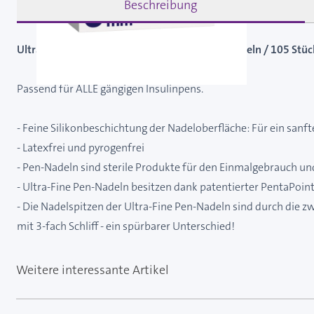
Beschreibung
Ultra-Fine 0,25 (31G) x 6 mm - Standard Pennadeln / 105 Stüc
Passend für ALLE gängigen Insulinpens.
- Feine Silikonbeschichtung der Nadeloberfläche: Für ein sanft
- Latexfrei und pyrogenfrei
- Pen-Nadeln sind sterile Produkte für den Einmalgebrauch u
- Ultra-Fine Pen-Nadeln besitzen dank patentierter PentaPoint™
- Die Nadelspitzen der Ultra-Fine Pen-Nadeln sind durch die zwe
mit 3-fach Schliff - ein spürbarer Unterschied!
Weitere interessante Artikel