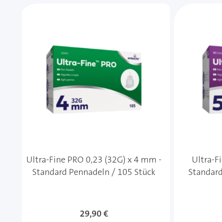
Mit der Tabulatortaste können Sie durch die Element
Clicken, um das Karussell zu überspringen
Ultra-Fine PRO 0,23 (32G) x 4 mm -
Ultra-F
Standard Pennadeln / 105 Stück
Standard
29,90 €