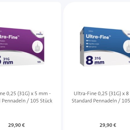
e des Karussells navigieren. Mit den Skip-Links können Sie
ine 0,25 (31G) x 5 mm -
Ultra-Fine 0,25 (31G) x 
 Pennadeln / 105 Stück
Standard Pennadeln / 105
29,90 €
29,90 €