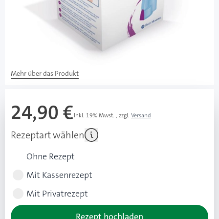
Besonderheiten
3-Facetten-Schliff
einzigartige Gleitbeschichtung aus Silikon
integrierte Abwurfkammer
Mehr über das Produkt
24,90 €
Inkl. 19% Mwst.
,
zzgl.
Versand
Rezeptart wählen
Ohne Rezept
Mit Kassenrezept
Mit Privatrezept
Rezept hochladen