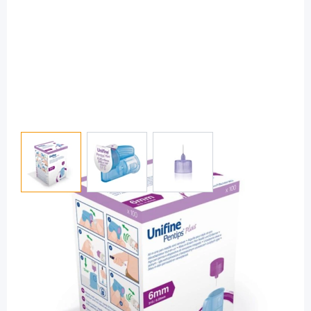
View larger image
View larger image
View larger image
Owen Mumford
Unifine Pentips Plus 6 mm 31G -
Pennadeln / 100 Stück
PZN: 06562733 / Diashop.de Kat.-Nr.
112432
Lieferzeit 3-7 Werktage