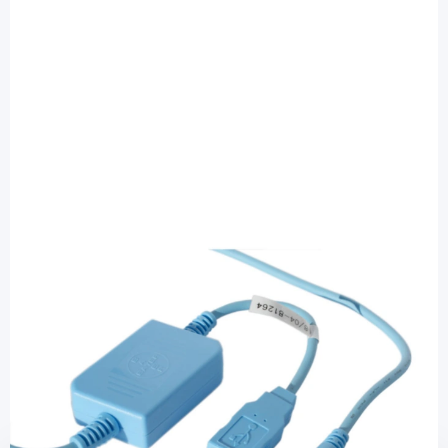
Ascensia
USB-Interfacekabel - für Bayer/Ascensia
Blutzuckermessgeräte / 1 Set
PZN: 00236694 / Diashop.de Kat.-Nr.
110681
Lieferzeit 3-7 Werktage
Mehr über das Produkt