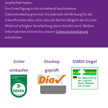
verpflichtet haben.
Ihre Einwilligung in die vorstehend beschriebene
Datenverarbeitung können Sie jederzeit mit Wirkung für die
Zukunft widerrufen, ohne dass die Rechtmäßigkeit der bis zum
Widerruf erfolgten Verarbeitung davon berührt wird. Weitere
Informationen können Sie unserer
Datenschutzerklärung
entnehmen.
Sicher
Diashop
DIMDI Siegel
einkaufen
geprüft