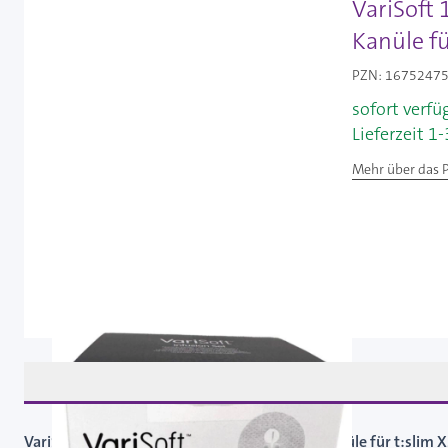
VariSoft 
Kanüle fü
PZN: 16752475 
sofort verfü
Lieferzeit 1
Mehr über das 
VariSoft 13 mm / 60 cm - Infusionsset Stahlkanüle für t:slim 