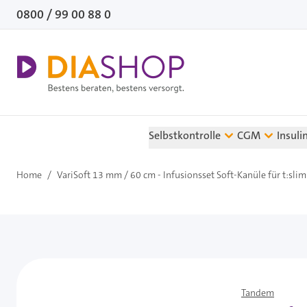
Direkt zum Inhalt
0800 / 99 00 88 0
Selbstkontrolle
CGM
Insuli
Home
/
VariSoft 13 mm / 60 cm - Infusionsset Soft-Kanüle für t:slim
Tandem