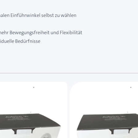
alen Einführwinkel selbst zu wählen
mehr Bewegungsfreiheit und Flexibilität
viduelle Bedürfnisse
e des Karussells navigieren. Mit den Skip-Links können Sie