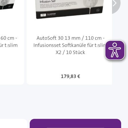
 60 cm -
AutoSoft 30 13 mm / 110 cm -
ür t:slim
Infusionsset Softkanüle für t:slim
In
X2 / 10 Stück
179,83 €