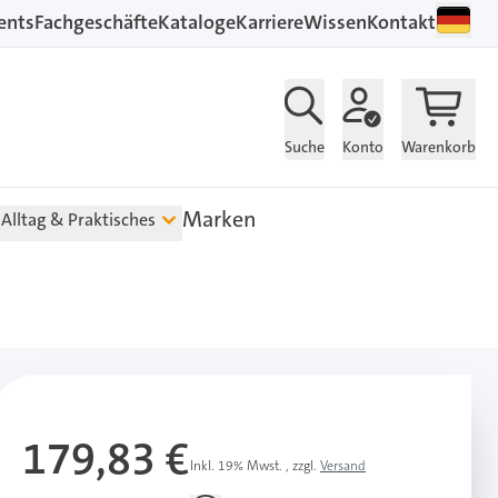
ents
Fachgeschäfte
Kataloge
Karriere
Wissen
Kontakt
Suche
Konto
Warenkorb
Marken
Alltag & Praktisches
179,83 €
Inkl. 19% Mwst.
,
zzgl.
Versand