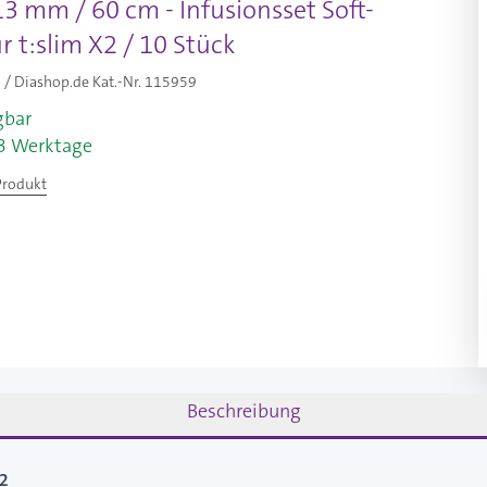
13 mm / 60 cm - Infusionsset Soft-
r t:slim X2 / 10 Stück
/ Diashop.de Kat.-Nr.
115959
gbar
-3 Werktage
Produkt
Beschreibung
X2