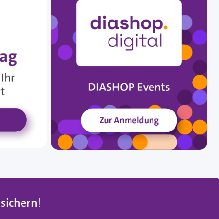
 sichern
!