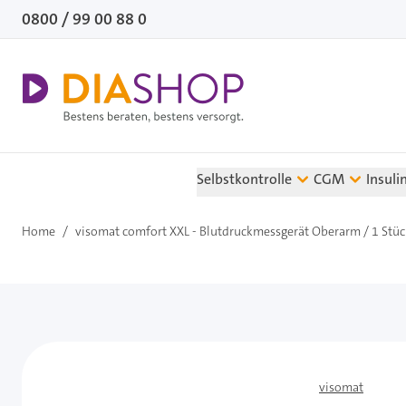
Direkt zum Inhalt
0800 / 99 00 88 0
Selbstkontrolle
CGM
Insuli
Home
/
visomat comfort XXL - Blutdruckmessgerät Oberarm / 1 Stüc
visomat