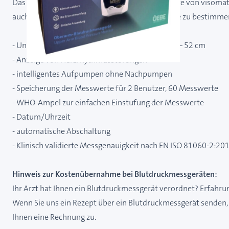
Das erste vollautomatische Blutdruckmessgeräte von visomat,
auch zu Hause den Blutdruck schnell und präzise zu bestimme
- Universalmanschette für Armumfänge von 32– 52 cm
- Anzeige von Herzrhythmusstörungen
- intelligentes Aufpumpen ohne Nachpumpen
- Speicherung der Messwerte für 2 Benutzer, 60 Messwerte
- WHO-Ampel zur einfachen Einstufung der Messwerte
- Datum/Uhrzeit
- automatische Abschaltung
- Klinisch validierte Messgenauigkeit nach EN ISO 81060-2:20
Hinweis zur Kostenübernahme bei Blutdruckmessgeräten:
Ihr Arzt hat Ihnen ein Blutdruckmessgerät verordnet? Erfahr
Wenn Sie uns ein Rezept über ein Blutdruckmessgerät senden, 
Ihnen eine Rechnung zu.