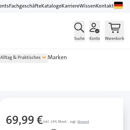
ents
Fachgeschäfte
Kataloge
Karriere
Wissen
Kontakt
Suche
Konto
Warenkorb
Marken
Alltag & Praktisches
69,99 €
Inkl. 19% Mwst.
,
zzgl.
Versand