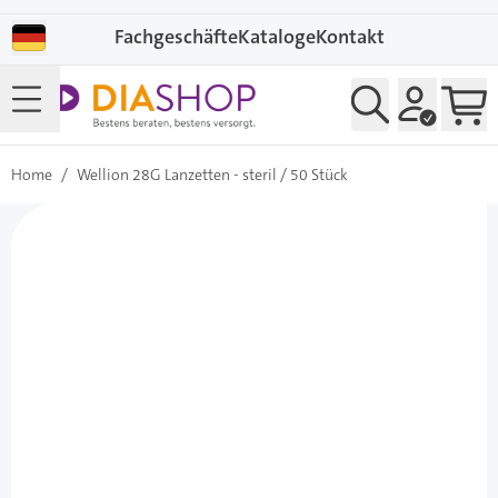
Direkt zum Inhalt
Fachgeschäfte
Kataloge
Kontakt
Home
/
Wellion 28G Lanzetten - steril / 50 Stück