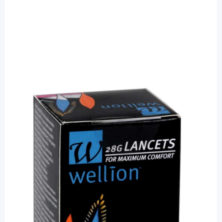
Wellion
Wellion 28G Lanzetten - steril / 50 Stück
PZN: 05014202 / Diashop.de Kat.-Nr.
110489
sofort verfügbar
Lieferzeit 1-3 Werktage
Besonderheiten
in praktischer Spenderbox
Mehr über das Produkt