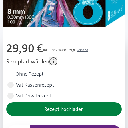
Besonderheiten
Für sanfte und sichere Injektion
Mehr über das Produkt
29,90 €
Inkl. 19% Mwst.
,
zzgl.
Versand
Rezeptart wählen
Ohne Rezept
Mit Kassenrezept
Mit Privatrezept
Rezept hochladen