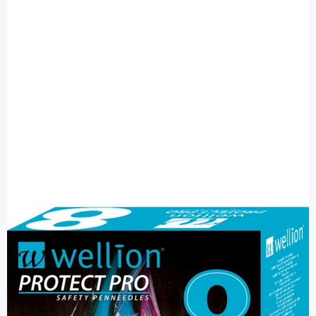
Wellion
Wellion PROTECT PRO 8 mm x 0,30 mm
(30G) - Sicherheits-Pen-Nadel / 100
Stück
PZN: 11694141 / Diashop.de Kat.-Nr.
112586
sofort verfügbar
Lieferzeit 1-3 Werktage