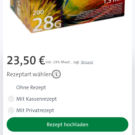
Feinmotorik oder Sehproblemen
perfekt für medizinisches Fachpersonal,
Krankenhäuser, Pflegeheime
Mehr über das Produkt
23,50 €
Inkl. 19% Mwst.
,
zzgl.
Versand
Rezeptart wählen
Ohne Rezept
Mit Kassenrezept
Mit Privatrezept
Rezept hochladen