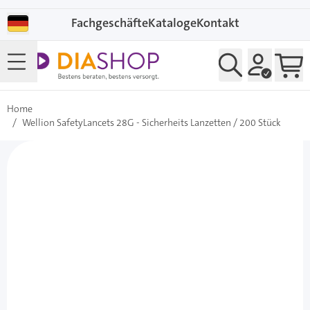
Direkt zum Inhalt
Fachgeschäfte
Kataloge
Kontakt
Home
/
Wellion SafetyLancets 28G - Sicherheits Lanzetten / 200 Stück