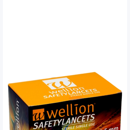
Wellion
Wellion SafetyLancets 28G - Sicherheits
Lanzetten / 200 Stück
PZN: 00866231 / Diashop.de Kat.-Nr.
110553
Lieferzeit 3-7 Werktage
Besonderheiten
minimierte Schmerzen durch ultra-scharfe Nadel
für ältere Menschen, Menschen mit reduzierter