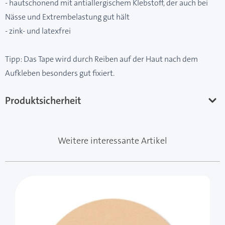
- hautschonend mit antiallergischem Klebstoff, der auch bei
Nässe und Extrembelastung gut hält
- zink- und latexfrei
Tipp: Das Tape wird durch Reiben auf der Haut nach dem
Aufkleben besonders gut fixiert.
Produktsicherheit
Weitere interessante Artikel
Mit der Tabulatortaste können Sie durch die Elemente 
Clicken, um das Karussell zu überspringen
Clicken, um zur Karussell-Navigation zu gelangen