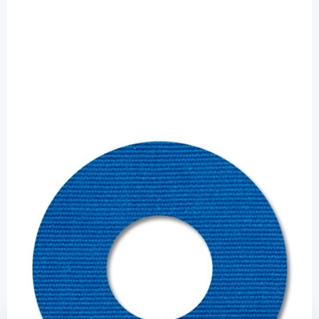
Zuckerschmuck
Zuckerschmuck FreeStyle Libre 3 Tape -
navy / 5 Stück
Diashop.de Kat.-Nr.
114918
sofort verfügbar
Lieferzeit 1-3 Werktage
Mehr über das Produkt