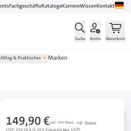
ents
Fachgeschäfte
Kataloge
Karriere
Wissen
Kontakt
Suche
Konto
Warenkorb
Marken
Alltag & Praktisches
149,90 €
Inkl. 19% Mwst.
,
zzgl.
Versand
UVP: 152,10 € (2,20 € Ersparnis ggü. UVP)