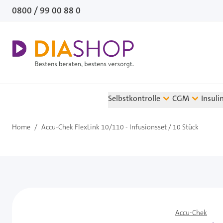
Direkt zum Inhalt
0800 / 99 00 88 0
Selbstkontrolle
CGM
Insuli
Home
/
Accu-Chek FlexLink 10/110 - Infusionsset / 10 Stück
Accu-Chek