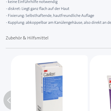
- keine Einführhilfe notwendig
- diskret: Liegt ganz flach auf der Haut
- Fixierung: Selbsthaftende, hautfreundliche Auflage
- Kupplung: abkoppelbar am Kanülengehäuse, also direkt an de
Zubehör & Hilfsmittel
Mit der Tabulatortaste können Sie durch die Element
Clicken, um das Karussell zu überspringen
Clicken, um zur Karussell-Navigation zu gelangen