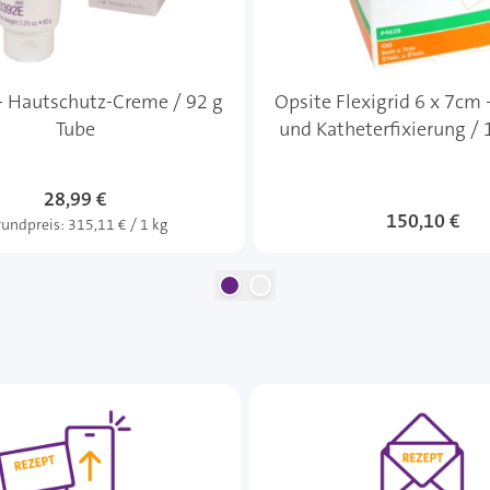
- Hautschutz-Creme / 92 g
Opsite Flexigrid 6 x 7cm 
Tube
und Katheterfixierung / 
28,99 €
150,10 €
undpreis:
315,11 € / 1 kg