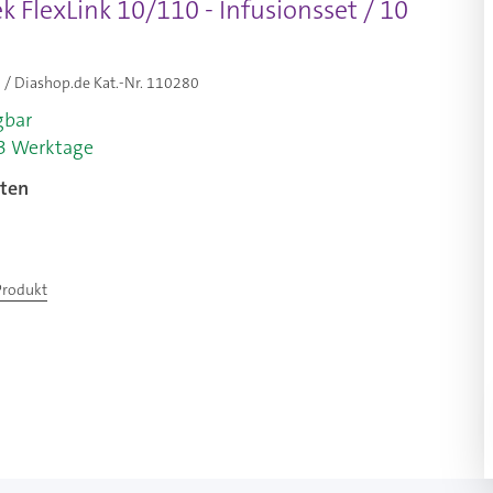
 FlexLink 10/110 - Infusionsset / 10
/ Diashop.de Kat.-Nr.
110280
gbar
-3 Werktage
ten
Produkt