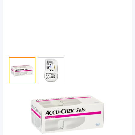
View larger image
View larger image
Accu-Chek
Accu-Chek Solo Pumpenbasis / 1 Stück
PZN: 16797325 / Diashop.de Kat.-Nr.
115211
sofort verfügbar
Lieferzeit 1-3 Werktage