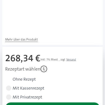
Besonderheiten
Patch-Pumpe
Für die schlauchlose Insulinpumpentherapie
Kann überall dort angebracht werden, wo man eine
Insulininjektion vornehmen würde
Mehr über das Produkt
268,34 €
Inkl. 7% Mwst.
,
zzgl.
Versand
Rezeptart wählen
Ohne Rezept
Mit Kassenrezept
Mit Privatrezept