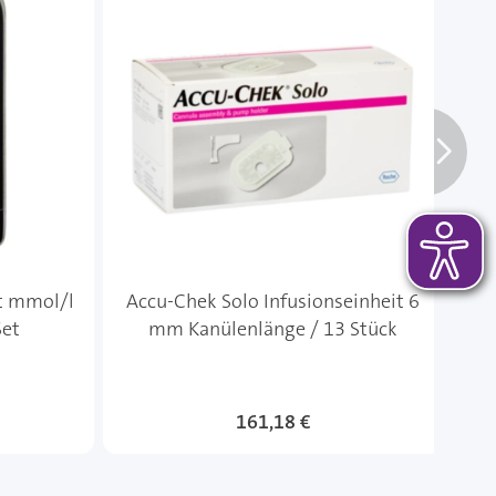
t mmol/l
Accu-Chek Solo Infusionseinheit 6
A
Set
mm Kanülenlänge / 13 Stück
161,18 €