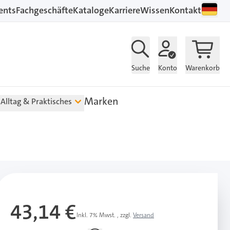
ents
Fachgeschäfte
Kataloge
Karriere
Wissen
Kontakt
Suche
Konto
Warenkorb
Marken
Alltag & Praktisches
43,14 €
Inkl. 7% Mwst.
,
zzgl.
Versand