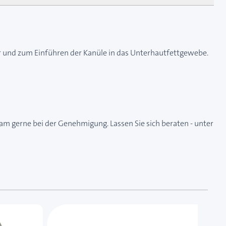
r und zum Einführen der Kanüle in das Unterhautfettgewebe.
eam gerne bei der Genehmigung. Lassen Sie sich beraten - unter
 das Karussell überspringen oder direkt zur Karussellnavi