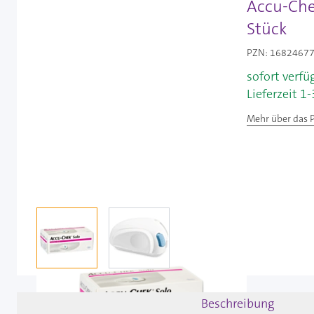
Accu-Chek
Stück
PZN: 16824677 
sofort verfü
Lieferzeit 1
Mehr über das 
View larger image
View larger image
Beschreibung