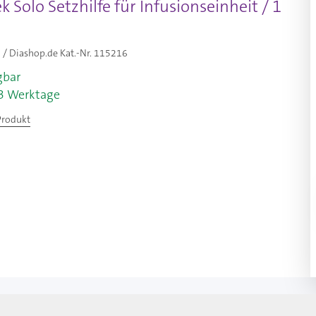
 Solo Setzhilfe für Infusionseinheit / 1
/ Diashop.de Kat.-Nr.
115216
gbar
-3 Werktage
Produkt