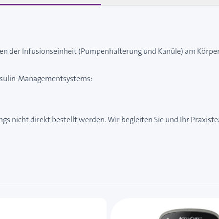
ngen der Infusionseinheit (Pumpenhalterung und Kanüle) am Körpe
 Insulin-Managementsystems:
gs nicht direkt bestellt werden. Wir begleiten Sie und Ihr Praxist
e des Karussells navigieren. Mit den Skip-Links können Sie