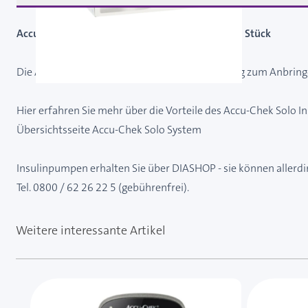
Accu-Chek Solo Setzhilfe für Infusionseinheit / 1 Stück
Die Accu-Chek Solo Setzhilfe ist eine Vorrichtung zum Anbri
Hier erfahren Sie mehr über die Vorteile des Accu-Chek Solo
Übersichtsseite Accu-Chek Solo System
Insulinpumpen erhalten Sie über DIASHOP - sie können allerdin
Tel. 0800 / 62 26 22 5 (gebührenfrei).
Weitere interessante Artikel
Mit der Tabulatortaste können Sie durch die Element
Clicken, um das Karussell zu überspringen
Clicken, um zur Karussell-Navigation zu gelangen