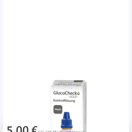
Glucocheck
GlucoCheck GOLD - Kontrolllösung hoch
- 4 ml / 1 Stück
PZN: 11864904 / Diashop.de Kat.-Nr.
112433
Lieferzeit 3-7 Werktage
Mehr über das Produkt
5,00 €