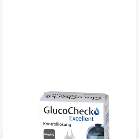
Glucocheck
GlucoCheck Excellent - Kontrolllösung
niedrig - 3,5 ml / 1 Stück
PZN: 09121113 / Diashop.de Kat.-Nr.
111733
Lieferzeit 3-7 Werktage
Mehr über das Produkt