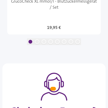
GlucoCheck XL mmol/l - Blutzuckermessgerät
/ Set
19,95 €