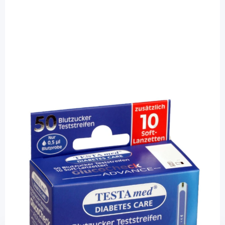
Testamed
TESTAmed GlucoCheck Advance -
Blutzuckerteststreifen / 50 Stück
PZN: 13331394 / Diashop.de Kat.-Nr.
112812
sofort verfügbar
Lieferzeit 1-3 Werktage
Mehr über das Produkt