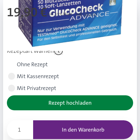
19,90 €
Inkl. 19% Mwst.
,
zzgl.
Versand
Ab 3 Stk.
19,40 €
(0,50 € Ersparnis pro Stk.)
Rezeptart wählen
Ohne Rezept
Mit Kassenrezept
Mit Privatrezept
Rezept hochladen
In den Warenkorb