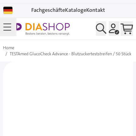
Direkt zum Inhalt
Fachgeschäfte
Kataloge
Kontakt
Home
/
TESTAmed GlucoCheck Advance - Blutzuckerteststreifen / 50 Stück