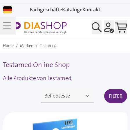
Direkt zum Inhalt
Fachgeschäfte
Kataloge
Kontakt
Home
/
Marken
/
Testamed
Testamed Online Shop
Alle Produkte von Testamed
FILTER