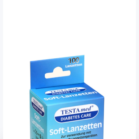
Testamed
TESTAmed Soft-Lanzetten 30G - sterile
Lanzetten / 100 Stück
PZN: 10267483 / Diashop.de Kat.-Nr.
111779
sofort verfügbar
Lieferzeit 1-3 Werktage
Mehr über das Produkt