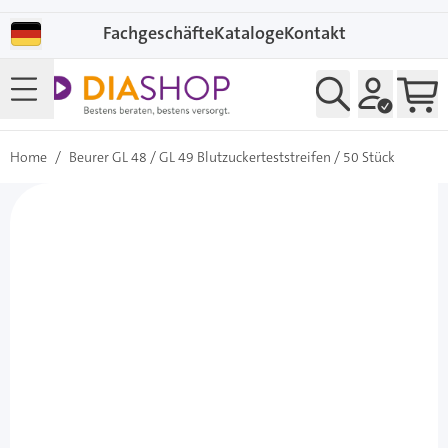
Direkt zum Inhalt
Fachgeschäfte
Kataloge
Kontakt
Home
/
Beurer GL 48 / GL 49 Blutzuckerteststreifen / 50 Stück