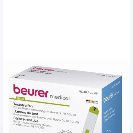
Beurer
Beurer GL 48 / GL 49
Blutzuckerteststreifen / 50 Stück
PZN: 15261841 / Diashop.de Kat.-Nr.
114770
sofort verfügbar
Lieferzeit 1-3 Werktage
Mehr über das Produkt