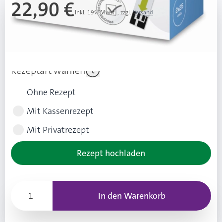
22,90 €
Inkl. 19% Mwst.
,
zzgl.
Versand
Ab 3 Stk.
21,90 €
(1,00 € Ersparnis pro Stk.)
Rezeptart wählen
Ohne Rezept
Mit Kassenrezept
Mit Privatrezept
Rezept hochladen
In den Warenkorb