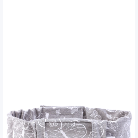
bre.parat
bre.parat Sportband - Schmetterling
grau m. Sichtfenster 55 - 59 cm - für alle
Pumpen / 1 Stück
PZN: 13916456 / Diashop.de Kat.-Nr.
112767
Lieferzeit 3-7 Werktage
Mehr über das Produkt