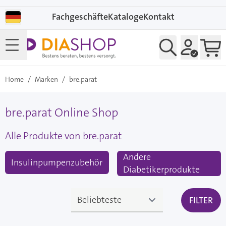
Direkt zum Inhalt
Fachgeschäfte
Kataloge
Kontakt
Home
/
Marken
/
bre.parat
bre.parat Online Shop
Alle Produkte von bre.parat
Andere
Insulinpumpenzubehör
Diabetikerprodukte
FILTER