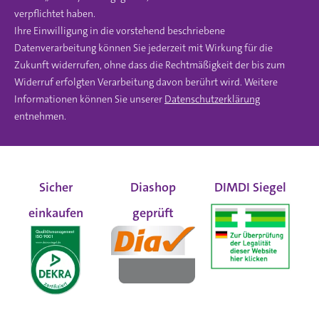
verpflichtet haben.
Ihre Einwilligung in die vorstehend beschriebene
Datenverarbeitung können Sie jederzeit mit Wirkung für die
Zukunft widerrufen, ohne dass die Rechtmäßigkeit der bis zum
Widerruf erfolgten Verarbeitung davon berührt wird. Weitere
Informationen können Sie unserer
Datenschutzerklärung
entnehmen.
Sicher
Diashop
DIMDI Siegel
einkaufen
geprüft