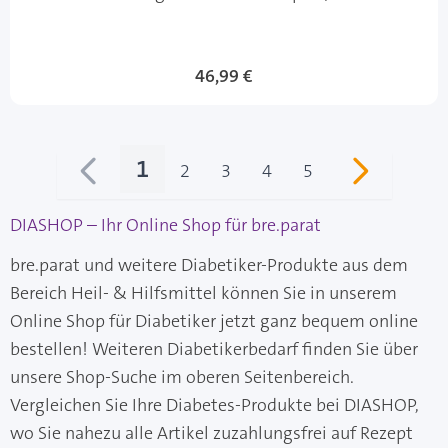
46,99 €
1
2
3
4
5
Sie lesen gerade Seite
Seite
Seite
Seite
Seite
DIASHOP – Ihr Online Shop für bre.parat
bre.parat und weitere Diabetiker-Produkte aus dem
Bereich Heil- & Hilfsmittel können Sie in unserem
Online Shop für Diabetiker jetzt ganz bequem online
bestellen! Weiteren Diabetikerbedarf finden Sie über
unsere Shop-Suche im oberen Seitenbereich.
Vergleichen Sie Ihre Diabetes-Produkte bei DIASHOP,
wo Sie nahezu alle Artikel zuzahlungsfrei auf Rezept