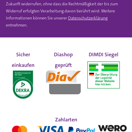
Zukunft widerrufen, ohne dass die Rechtmäßigkeit der bis zum
Widerruf erfolgten Verarbeitung davon berührt wird. Weitere
Informationen können Sie unserer
Datenschutzerklärung
entnehmen.
Sicher
Diashop
DIMDI Siegel
einkaufen
geprüft
Zahlarten