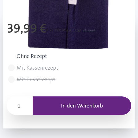
Mehr über das Produkt
39,99 €
Inkl. 19% Mwst.
,
zzgl.
Versand
Rezeptart wählen
Ohne Rezept
Mit Kassenrezept
Mit Privatrezept
In den Warenkorb