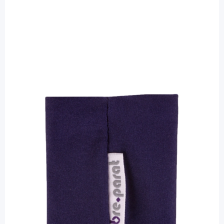
bre.parat
bre.parat Armbinde 18 - 20 cm
dunkelblau - für Sensor / 2 Stück
PZN: 11552814 / Diashop.de Kat.-Nr.
112019
Lieferzeit 3-7 Werktage
Besonderheiten
Schutz für den Pod oder den Sensor