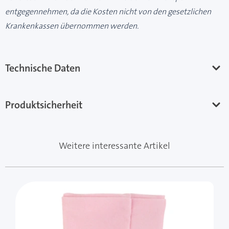
entgegennehmen, da die Kosten nicht von den gesetzlichen
Krankenkassen übernommen werden.
Technische Daten
Produktsicherheit
Weitere interessante Artikel
Mit der Tabulatortaste können Sie durch die Elemente 
Clicken, um das Karussell zu überspringen
Clicken, um zur Karussell-Navigation zu gelangen