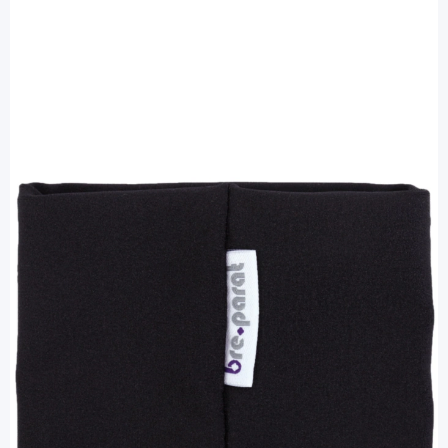
bre.parat
bre.parat Armbinde 30 - 32 cm schwarz
- für Sensor / 2 Stück
PZN: 12461410 / Diashop.de Kat.-Nr.
112535
Lieferzeit 3-7 Werktage
Besonderheiten
Schutz für den Pod oder den Sensor
Mehr über das Produkt