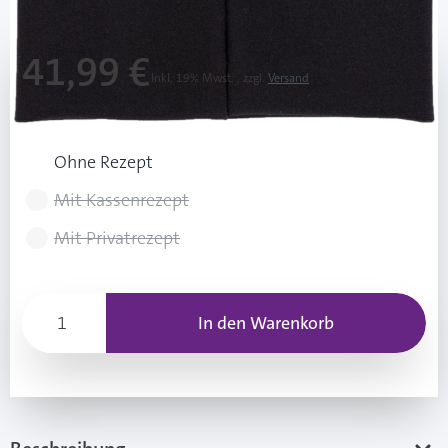
41,99 €
Inkl. 19% Mwst.
,
zzgl.
Versand
Rezeptart wählen
Ohne Rezept
Mit Kassenrezept
Mit Privatrezept
In den Warenkorb