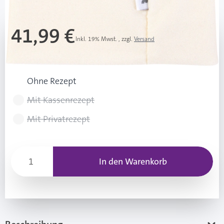
41,99 €
Inkl. 19% Mwst.
,
zzgl.
Versand
Rezeptart wählen
Ohne Rezept
Mit Kassenrezept
Mit Privatrezept
In den Warenkorb