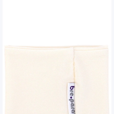
bre.parat
bre.parat Armbinde 27 - 29 cm creme -
für Sensor / 2 Stück
PZN: 12461456 / Diashop.de Kat.-Nr.
112527
Lieferzeit 3-7 Werktage
Besonderheiten
Schutz für den Pod oder den Sensor
Mehr über das Produkt