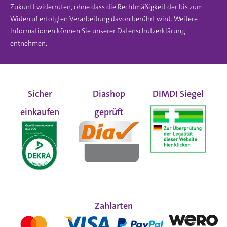
Zukunft widerrufen, ohne dass die Rechtmäßigkeit der bis zum
Widerruf erfolgten Verarbeitung davon berührt wird. Weitere
Informationen können Sie unserer
Datenschutzerklärung
entnehmen.
Sicher
Diashop
DIMDI Siegel
einkaufen
geprüft
Zahlarten