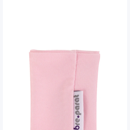
bre.parat
bre.parat Armbinde 21 - 23 cm hellrosa -
für Sensor / 2 Stück
PZN: 11552866 / Diashop.de Kat.-Nr.
112531
Lieferzeit 3-7 Werktage
Besonderheiten
Schutz für den Pod oder den Sensor
Mehr über das Produkt