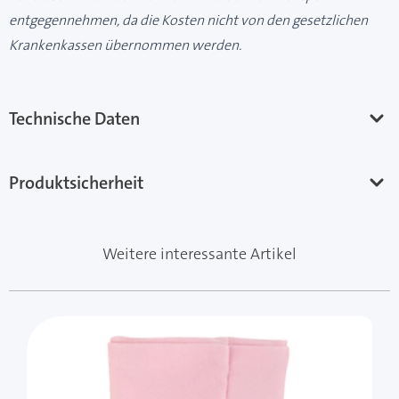
entgegennehmen, da die Kosten nicht von den gesetzlichen
Krankenkassen übernommen werden.
Technische Daten
Produktsicherheit
Weitere interessante Artikel
Mit der Tabulatortaste können Sie durch die Elemente 
Clicken, um das Karussell zu überspringen
Clicken, um zur Karussell-Navigation zu gelangen