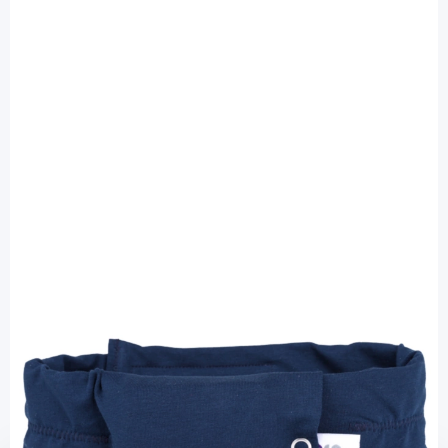
bre.parat
bre.parat Sportband 50 - 54 cm
dunkelblau - für alle Pumpen / 1 Stück
PZN: 11552688 / Diashop.de Kat.-Nr.
112021
Lieferzeit 3-7 Werktage
Mehr über das Produkt