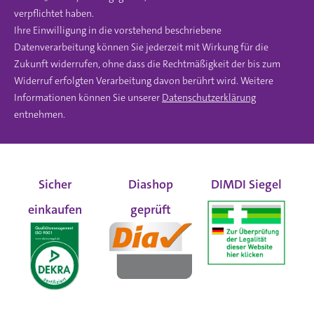
verpflichtet haben.
Ihre Einwilligung in die vorstehend beschriebene
Datenverarbeitung können Sie jederzeit mit Wirkung für die
Zukunft widerrufen, ohne dass die Rechtmäßigkeit der bis zum
Widerruf erfolgten Verarbeitung davon berührt wird. Weitere
Informationen können Sie unserer
Datenschutzerklärung
entnehmen.
Sicher
Diashop
DIMDI Siegel
einkaufen
geprüft