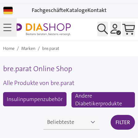
Direkt zum Inhalt
Fachgeschäfte
Kataloge
Kontakt
Home
/
Marken
/
bre.parat
bre.parat Online Shop
Alle Produkte von bre.parat
Andere
Insulinpumpenzubehör
Diabetikerprodukte
FILTER