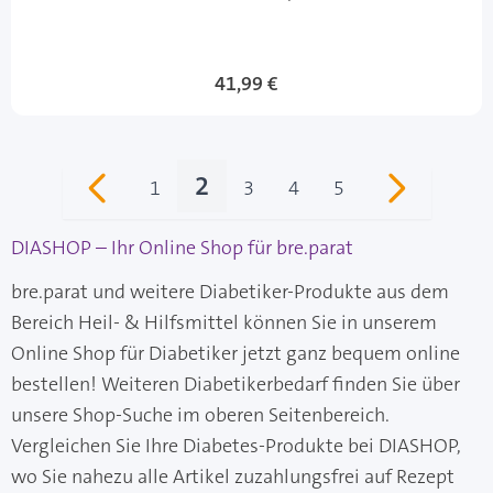
41,99 €
2
1
3
4
5
Seite
Sie lesen gerade Seite
Seite
Seite
Seite
DIASHOP – Ihr Online Shop für bre.parat
bre.parat und weitere Diabetiker-Produkte aus dem
Bereich Heil- & Hilfsmittel können Sie in unserem
Online Shop für Diabetiker jetzt ganz bequem online
bestellen! Weiteren Diabetikerbedarf finden Sie über
unsere Shop-Suche im oberen Seitenbereich.
Vergleichen Sie Ihre Diabetes-Produkte bei DIASHOP,
wo Sie nahezu alle Artikel zuzahlungsfrei auf Rezept