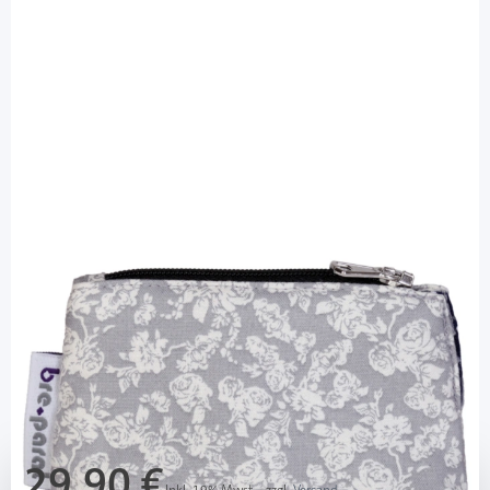
bre.parat
bre.parat Pumpentasche Rosen - für alle
Pumpen / 1 Stück
PZN: 13915528 / Diashop.de Kat.-Nr.
112822
Lieferzeit 3-7 Werktage
Mehr über das Produkt
29,90 €