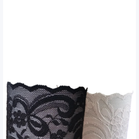
bre.parat
bre.parat Spitzen-Armbinde schwarz +
weiß 33 - 35 cm - Schutz für Pod oder
Sensor / 2 Stück
Diashop.de Kat.-Nr.
112642
Lieferzeit 3-7 Werktage
Mehr über das Produkt