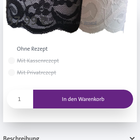
37,99 €
Inkl. 19% Mwst.
,
zzgl.
Versand
Rezeptart wählen
Ohne Rezept
Mit Kassenrezept
Mit Privatrezept
In den Warenkorb
Beschreibung