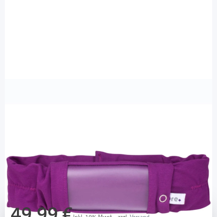
bre.parat
bre.parat Sportband mit Sichtfenster 60
- 64 cm lila / 1 Stück
PZN: 12904505 / Diashop.de Kat.-Nr.
112443
Lieferzeit 3-7 Werktage
Mehr über das Produkt
49,99 €