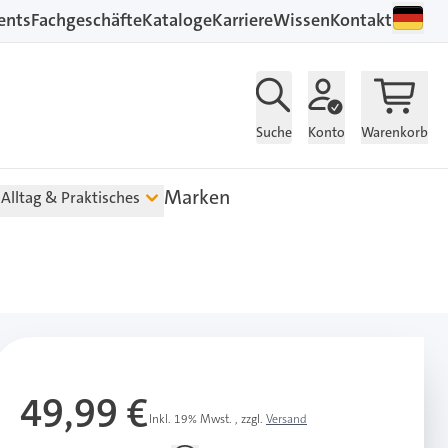
ents
Fachgeschäfte
Kataloge
Karriere
Wissen
Kontakt
Suche
Konto
Warenkorb
Marken
Alltag & Praktisches
49,99 €
Inkl. 19% Mwst.
,
zzgl.
Versand