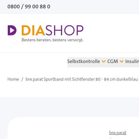
Direkt zum Inhalt
0800 / 99 00 88 0
Selbstkontrolle
CGM
Insuli
Home
/
bre.parat Sportband mit Sichtfenster 80 - 84 cm dunkelblau 
bre.parat