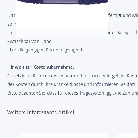
Das Sportband ist aus weichem Stretchjersey gefertigt und wi
so in der Weite etwas verstellt werden.
Durch das Sichtfenster ist die Pumpe stets im Blick. Das Sport
- waschbar von Hand
- für alle gängigen Pumpen geeignet
Hinweis zur Kostenübernahme:
Gesetzliche Krankenkassen übernehmen in der Regel die Koste
der Kosten durch Ihre Krankenkasse und informieren Sie dazu.
Bitte beachten Sie, dass für dieses Tragesystem ggf. die Zahlu
Weitere interessante Artikel
Mit der Tabulatortaste können Sie durch die Element
Clicken, um das Karussell zu überspringen
Clicken, um zur Karussell-Navigation zu gelangen