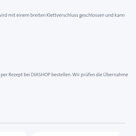
wird mit einem breiten Klettverschluss geschlossen und kann
d per Rezept bei DIASHOP bestellen. Wir prüfen die Übernahme
 das Karussell überspringen oder direkt zur Karussellnavi