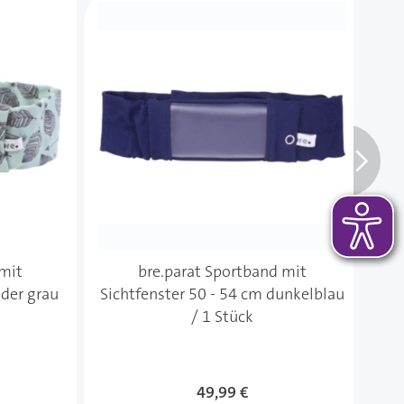
 mit
bre.parat Sportband mit
eder grau
Sichtfenster 50 - 54 cm dunkelblau
Si
/ 1 Stück
49,99 €