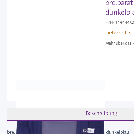
bre.parat
dunkelbla
PZN: 12904468 
Lieferzeit 3
Mehr über das 
Beschreibung
bre.parat Sportband mit Sichtfenster 80 - 84 cm dunkelblau