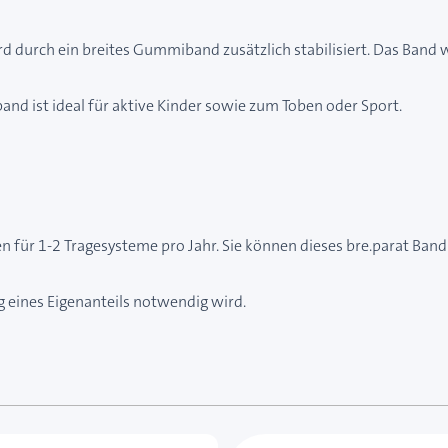
rd durch ein breites Gummiband zusätzlich stabilisiert. Das Band 
band ist ideal für aktive Kinder sowie zum Toben oder Sport.
n für 1-2 Tragesysteme pro Jahr. Sie können dieses bre.parat Ban
ng eines Eigenanteils notwendig wird.
e des Karussells navigieren. Mit den Skip-Links können Sie