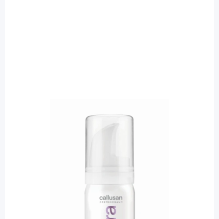
Callusan
Callusan extra Cremeschaum /
Fußpflege - 10% Urea bei sehr trockener
Haut / 40 ml
PZN: 12400199 / Diashop.de Kat.-Nr.
110303
sofort verfügbar
Lieferzeit 1-3 Werktage