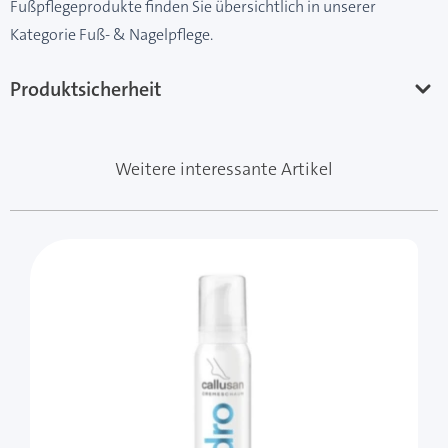
Fußpflegeprodukte finden Sie übersichtlich in unserer
Kategorie
Fuß- & Nagelpflege.
Produktsicherheit
Weitere interessante Artikel
Mit der Tabulatortaste können Sie durch die Elemente 
Clicken, um das Karussell zu überspringen
Clicken, um zur Karussell-Navigation zu gelangen