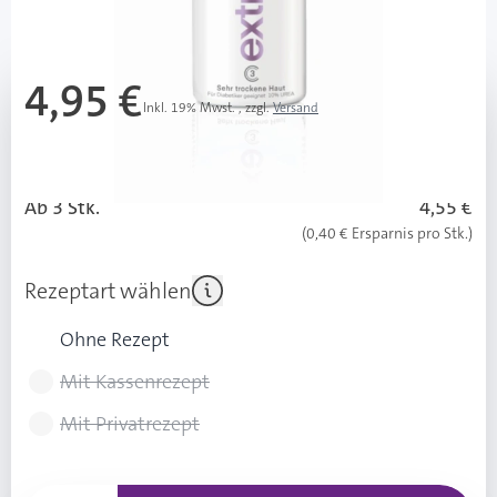
Mehr über das Produkt
4,95 €
Inkl. 19% Mwst.
,
zzgl.
Versand
123,75 € / 1 l
Grundpreis ab 3 Stück:
113,75 € / 1 l
Ab 3 Stk.
4,55 €
(0,40 € Ersparnis pro Stk.)
Rezeptart wählen
Ohne Rezept
Mit Kassenrezept
Mit Privatrezept