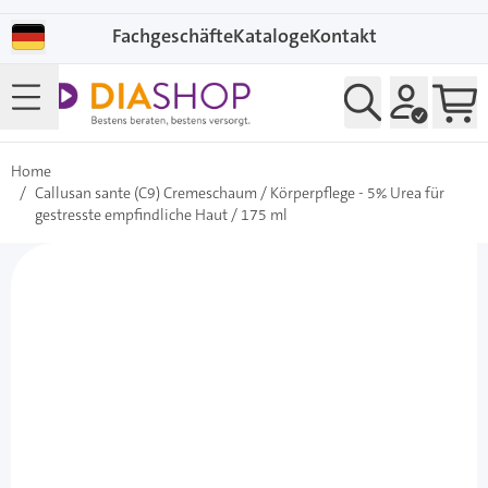
Direkt zum Inhalt
Fachgeschäfte
Kataloge
Kontakt
Home
/
Callusan sante (C9) Cremeschaum / Körperpflege - 5% Urea für
gestresste empfindliche Haut / 175 ml