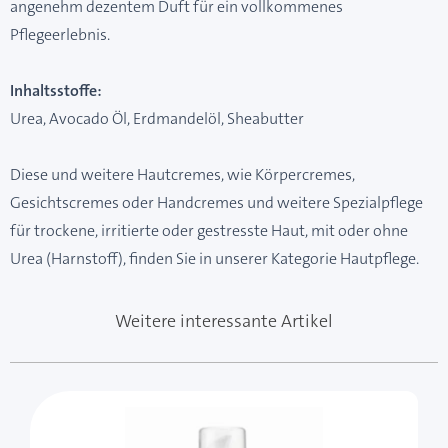
angenehm dezentem Duft für ein vollkommenes
Pflegeerlebnis.
Inhaltsstoffe:
Urea, Avocado Öl, Erdmandelöl, Sheabutter
Diese und weitere Hautcremes, wie Körpercremes,
Gesichtscremes oder Handcremes und weitere Spezialpflege
für trockene, irritierte oder gestresste Haut, mit oder ohne
Urea (Harnstoff), finden Sie in unserer Kategorie
Hautpflege.
Weitere interessante Artikel
Mit der Tabulatortaste können Sie durch die Elemente 
Clicken, um das Karussell zu überspringen
Clicken, um zur Karussell-Navigation zu gelangen