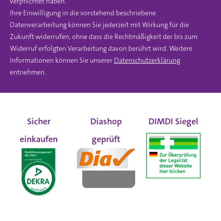
verpflichtet haben.
Ihre Einwilligung in die vorstehend beschriebene
Datenverarbeitung können Sie jederzeit mit Wirkung für die
Zukunft widerrufen, ohne dass die Rechtmäßigkeit der bis zum
Widerruf erfolgten Verarbeitung davon berührt wird. Weitere
Informationen können Sie unserer
Datenschutzerklärung
entnehmen.
Sicher
Diashop
DIMDI Siegel
einkaufen
geprüft