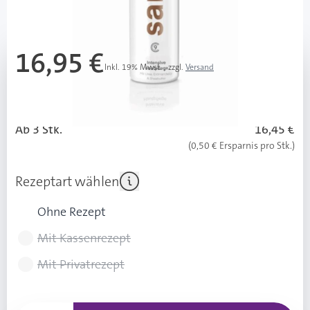
Mehr über das Produkt
16,95 €
Inkl. 19% Mwst.
,
zzgl.
Versand
96,86 € / 1 l
Grundpreis ab 3 Stück:
94,00 € / 1 l
Ab 3 Stk.
16,45 €
(0,50 € Ersparnis pro Stk.)
Rezeptart wählen
Ohne Rezept
Mit Kassenrezept
Mit Privatrezept