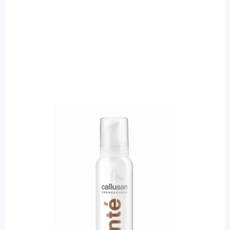
Callusan
Callusan sante (C9) Cremeschaum /
Körperpflege - 5% Urea für gestresste
empfindliche Haut / 175 ml
Diashop.de Kat.-Nr.
116037
sofort verfügbar
Lieferzeit 1-3 Werktage