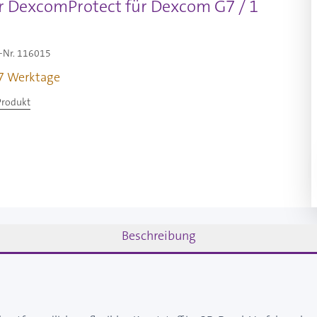
er DexcomProtect für Dexcom G7 / 1
-Nr.
116015
-7 Werktage
Produkt
Beschreibung