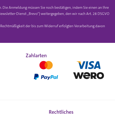
n. Die Anmeldung müssen Sie noch bestätigen, indem Sie einen an Ihre
ewsletter-Dienst „Brevo“) weitergegeben, den wir nach Art. 28 DSGVO
e Rechtmäßigkeit der bis zum Widerruf erfolgten Verarbeitung davon
Zahlarten
Rechtliches