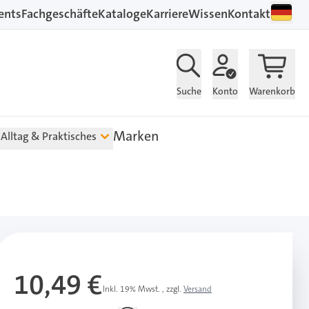
ents
Fachgeschäfte
Kataloge
Karriere
Wissen
Kontakt
Suche
Konto
Warenkorb
Marken
Alltag & Praktisches
10,49 €
Inkl. 19% Mwst.
,
zzgl.
Versand