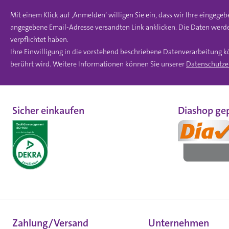
Mit einem Klick auf ‚Anmelden‘ willigen Sie ein, dass wir Ihre einge
angegebene Email-Adresse versandten Link anklicken. Die Daten werde
verpflichtet haben.
Ihre Einwilligung in die vorstehend beschriebene Datenverarbeitung k
berührt wird. Weitere Informationen können Sie unserer
Datenschutze
Sicher einkaufen
Diashop gep
Zahlung/Versand
Unternehmen