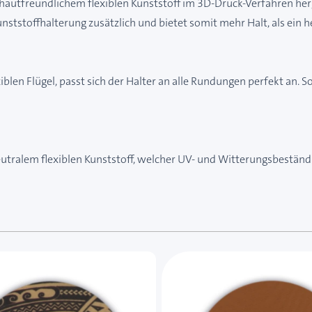
autfreundlichem flexiblen Kunststoff im 3D-Druck-Verfahren herge
Kunststoffhalterung zusätzlich und bietet somit mehr Halt, als ein 
exiblen Flügel, passt sich der Halter an alle Rundungen perfekt an.
utralem flexiblen Kunststoff, welcher UV- und Witterungsbeständig
e des Karussells navigieren. Mit den Skip-Links können Sie