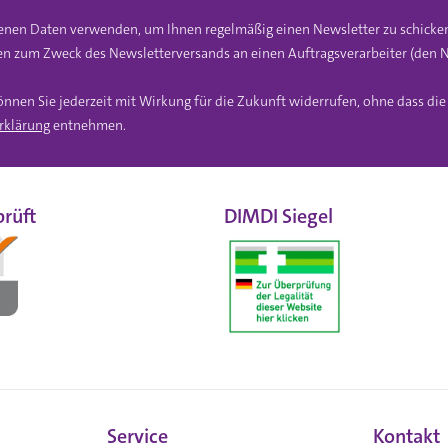
gebenen Daten verwenden, um Ihnen regelmäßig einen Newsletter zu schicke
n zum Zweck des Newsletterversands an einen Auftragsverarbeiter (den N
önnen Sie jederzeit mit Wirkung für die Zukunft widerrufen, ohne dass di
rklärung
entnehmen.
rüft
DIMDI Siegel
Service
Kontakt