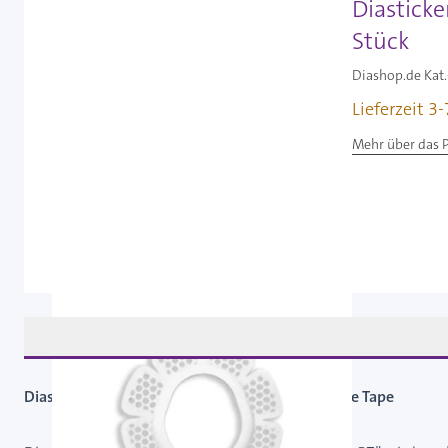
Diastick
Stück
Diashop.de Kat.
Lieferzeit 3
Mehr über das 
Diasticker DexcomProtect für Dexcom G7 / ohne Tape