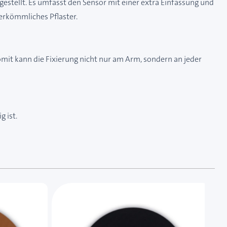
stellt. Es umfasst den Sensor mit einer extra Einfassung und
herkömmliches Pflaster.
 Somit kann die Fixierung nicht nur am Arm, sondern an jeder
 ist.
 das Karussell überspringen oder direkt zur Karussellnavi