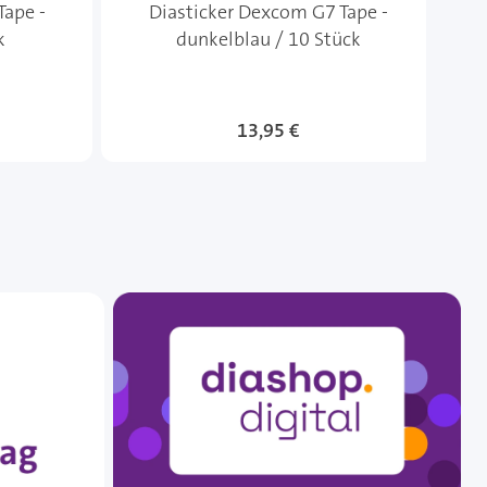
Tape -
Diasticker Dexcom G7 Tape -
Di
k
dunkelblau / 10 Stück
13,95 €