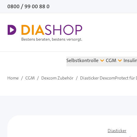
Direkt zum Inhalt
0800 / 99 00 88 0
Selbstkontrolle
CGM
Insuli
Home
/
CGM
/
Dexcom Zubehör
/
Diasticker DexcomProtect für
Diasticker