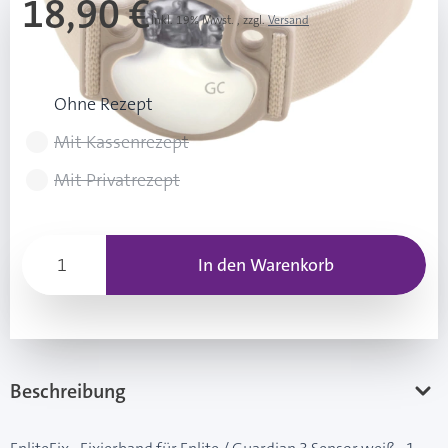
18,90 €
Inkl. 19% Mwst.
,
zzgl.
Versand
Rezeptart wählen
Ohne Rezept
Mit Kassenrezept
Mit Privatrezept
In den Warenkorb
Beschreibung