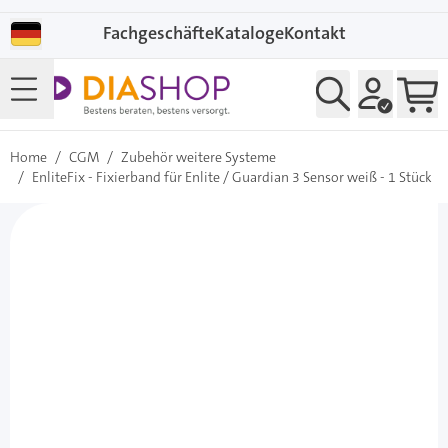
Direkt zum Inhalt
Fachgeschäfte
Kataloge
Kontakt
Home
/
CGM
/
Zubehör weitere Systeme
/
EnliteFix - Fixierband für Enlite / Guardian 3 Sensor weiß - 1 Stück