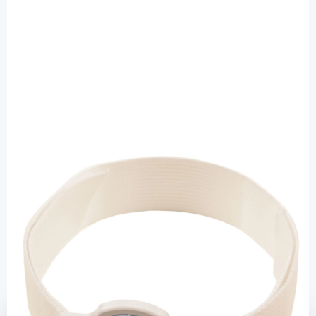
DiaStuff
EnliteFix - Fixierband für Enlite /
Guardian 3 Sensor weiß - 1 Stück
Diashop.de Kat.-Nr.
113372
Lieferzeit 3-7 Werktage
Mehr über das Produkt