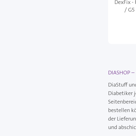
DexFix -
/ G5
DIASHOP – I
DiaStuff un
Diabetiker 
Seitenberei
bestellen k
der Lieferu
und abschi