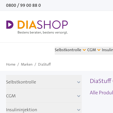
Direkt zum Inhalt
0800 / 99 00 88 0
Selbstkontrolle
CGM
Insuli
Home
/
Marken
/
DiaStuff
DiaStuff
Selbstkontrolle
Alle Produ
CGM
Insulininjektion