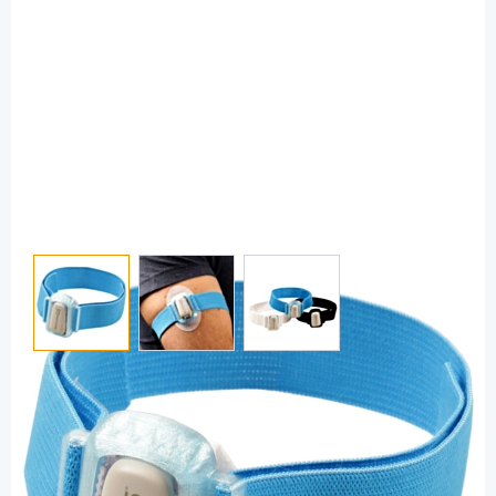
View larger image
View larger image
View larger image
DiaStuff
DexFix - Fixierband für Dexcom G4 / G5
Sensor crystal blau - 1 Stück
Diashop.de Kat.-Nr.
113153