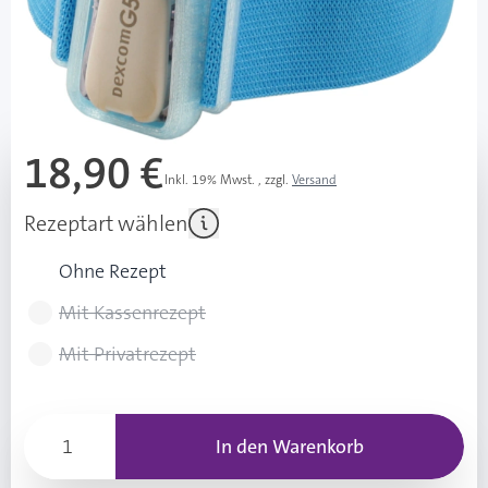
sofort verfügbar
Lieferzeit 1-3 Werktage
Mehr über das Produkt
18,90 €
Inkl. 19% Mwst.
,
zzgl.
Versand
Rezeptart wählen
Ohne Rezept
Mit Kassenrezept
Mit Privatrezept
In den Warenkorb