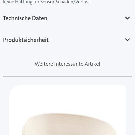
keine Haftung für Sensor-Schaden/Verlust.
Technische Daten
Produktsicherheit
Weitere interessante Artikel
Mit der Tabulatortaste können Sie durch die Elemente 
Clicken, um das Karussell zu überspringen
Clicken, um zur Karussell-Navigation zu gelangen