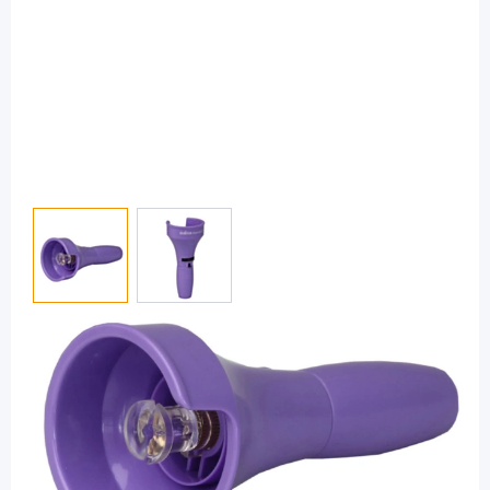
View larger image
View larger image
Dana
DANA Inserter R - Katheter Einführhilfe
/ 1 Stück
PZN: 07782112 / Diashop.de Kat.-Nr.
110965
sofort verfügbar