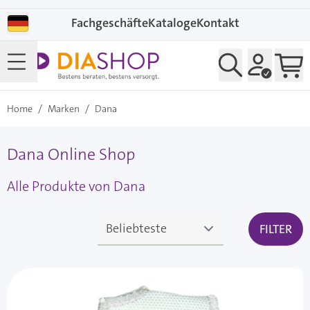
Direkt zum Inhalt
Fachgeschäfte
Kataloge
Kontakt
Home
/
Marken
/
Dana
Dana Online Shop
Alle Produkte von Dana
FILTER