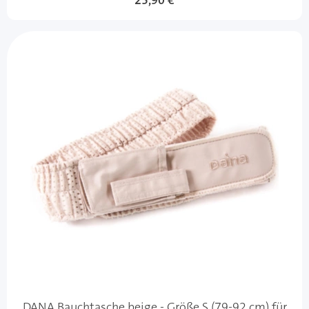
25,90 €
DANA Bauchtasche beige - Größe S (79-92 cm) für