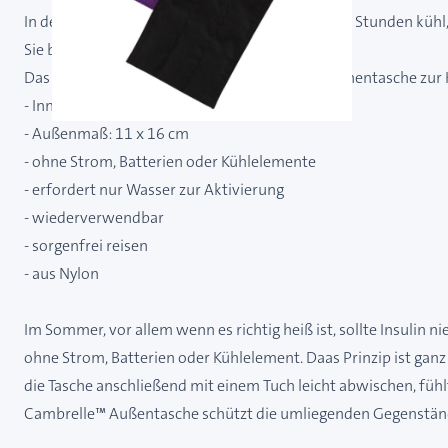
In der FRIO Tasche bleibt alles für mindestens 45 Stunden kühl,
Sie bietet Platz für eine Insulinpumpe.
Das Set besteht aus einer Außentasche, einer Innentasche zur
- Innenmaß: 9 x 11 cm
- Außenmaß: 11 x 16 cm
- ohne Strom, Batterien oder Kühlelemente
- erfordert nur Wasser zur Aktivierung
- wiederverwendbar
- sorgenfrei reisen
- aus Nylon
Im Sommer, vor allem wenn es richtig heiß ist, sollte Insulin 
ohne Strom, Batterien oder Kühlelement. Daas Prinzip ist ganz 
die Tasche anschließend mit einem Tuch leicht abwischen, fühlt
Cambrelle™ Außentasche schützt die umliegenden Gegenstände