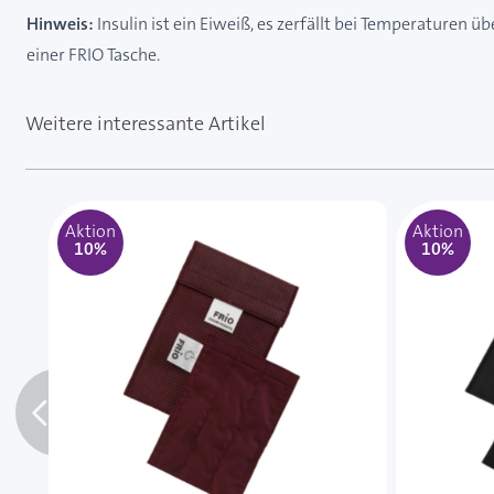
Hinweis:
Insulin ist ein Eiweiß, es zerfällt bei Temperaturen 
einer FRIO Tasche.
Weitere interessante Artikel
Mit der Tabulatortaste können Sie durch die Element
Clicken, um das Karussell zu überspringen
Clicken, um zur Karussell-Navigation zu gelangen
Aktion
Aktion
10%
10%