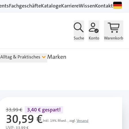
ents
Fachgeschäfte
Kataloge
Karriere
Wissen
Kontakt
Suche
Konto
Warenkorb
Marken
Alltag & Praktisches
33,99 €
3,40 € gespart!
30,59 €
Inkl. 19% Mwst.
,
zzgl.
Versand
UVP: 33,99 €