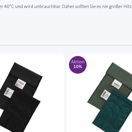
über 40°C und wird unbrauchbar. Daher sollten Sie es nie großer Hi
e des Karussells navigieren. Mit den Skip-Links können Sie
Aktion
10%