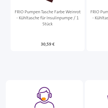
FRIO Pumpen Tasche Farbe Weinrot
FRIO Pum
- Kühltasche für Insulinpumpe / 1
- Kühlta
Stück
Sonderangebot
30,59 €