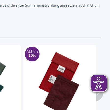
tze bzw. direkter Sonneneinstrahlung aussetzen, auch nicht in
 das Karussell überspringen oder direkt zur Karussellnavi
Aktion
Akt
10%
1